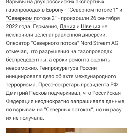
Взрывы на двух российских экспортных
газопроводах в
Европу
- "Северном потоке
 1" и 
"Северном п
отоке 2" - произошли 26 сентября
2022 года. Германия,
Дания
и
Швеция
не
исключили целенаправленной диверсии.
Оператор "Северного потока" Nord Stream AG
отмечал, что разрушения на газопроводах
беспрецедентны, а сроки ремонта оценить
невозможно.
Генпрокуратура
России
инициировала дело об акте международного
терроризма. Пресс-секретарь президента РФ
Дмитрий Песков
подчеркивал, что Российская
Федерация неоднократно запрашивала данные
по взрывам на "Северных потоках", но ни разу
их не получала.