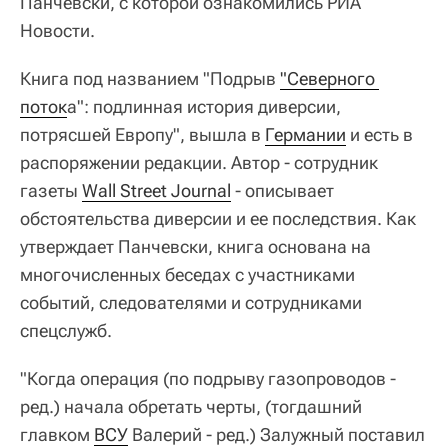
Панчевски, с которой ознакомились РИА
Новости.
Книга под названием "Подрыв
"Северного 
поток
а": подлинная история диверсии,
потрясшей Европу", вышла в
Германии
и есть в
распоряжении редакции. Автор - сотрудник
газеты
Wall Street Journal
- описывает
обстоятельства диверсии и ее последствия. Как
утверждает Панчевски, книга основана на
многочисленных беседах с участниками
событий, следователями и сотрудниками
спецслужб.
"Когда операция (по подрыву газопроводов -
ред.) начала обретать черты, (тогдашний
главком
ВСУ
Валерий - ред.) Залужный поставил