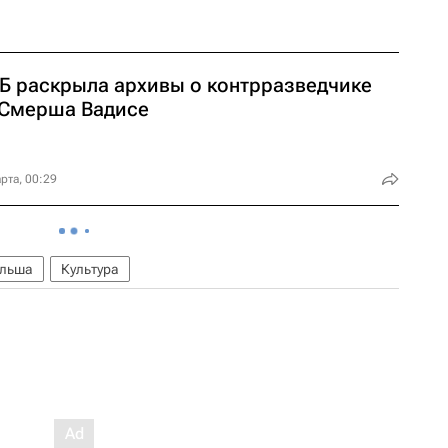
Б раскрыла архивы о контрразведчике
 Смерша Вадисе
рта, 00:29
льша
Культура