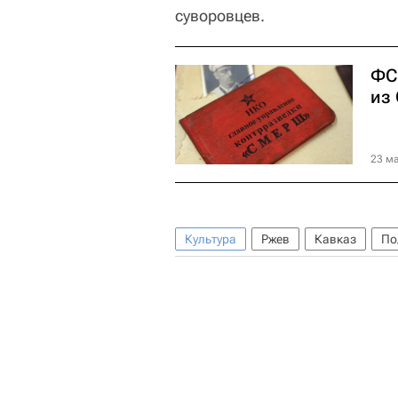
суворовцев.
ФС
из
23 ма
Культура
Ржев
Кавказ
По