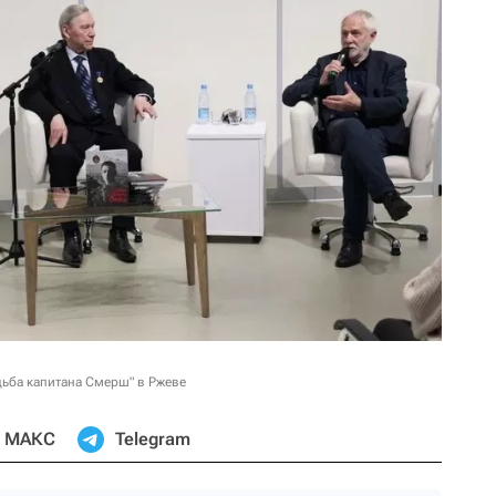
ьба капитана Смерш" в Ржеве
МАКС
Telegram