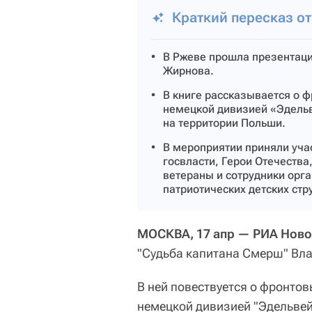
Краткий пересказ о
В Ржеве прошла презентац
Жирнова.
В книге рассказывается о ф
немецкой дивизией «Эдель
на территории Польши.
В мероприятии приняли уча
госвласти, Герои Отечества
ветераны и сотрудники орга
патриотических детских ст
МОСКВА, 17 апр — РИА Ново
"Судьба капитана Смерш" Вл
В ней повествуется о фронтов
немецкой дивизией "Эдельвей