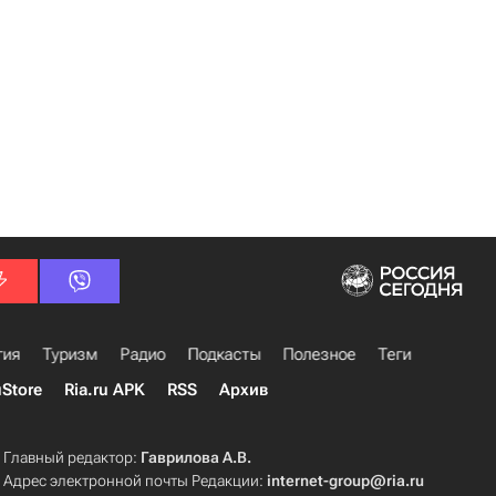
гия
Туризм
Радио
Подкасты
Полезное
Теги
uStore
Ria.ru APK
RSS
Архив
Главный редактор:
Гаврилова А.В.
Адрес электронной почты Редакции:
internet-group@ria.ru