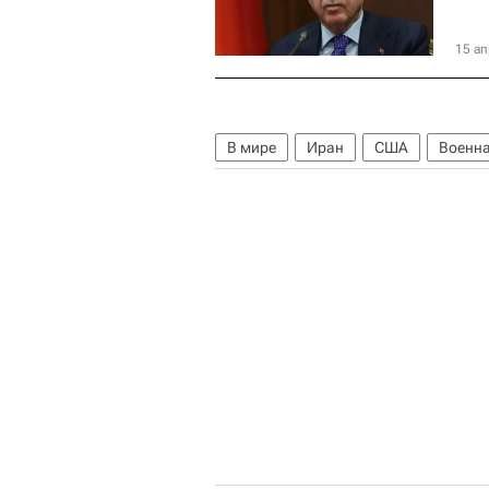
15 ап
В мире
Иран
США
Военна