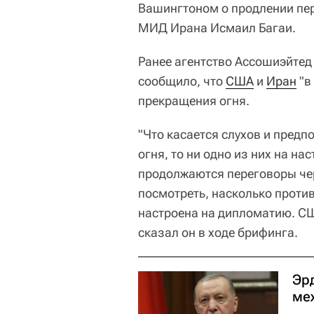
Вашингтоном о продлении пе
МИД Ирана Исмаил Багаи.
Ранее агентство Ассошиэйтед
сообщило, что
США
и
Иран
"в
прекращения огня.
"Что касается слухов и пред
огня, то ни одно из них на н
продолжаются переговоры чер
посмотреть, насколько проти
настроена на дипломатию. СШ
сказал он в ходе брифинга.
Эр
ме