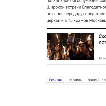
пасхальное богослужение, сов
Широкой встречи Благодатног
но огонь передадут представ
церкви
и в 15 храмов Москвы
Схо
ис
10 ап
Религия
Израиль
Фонд Андр