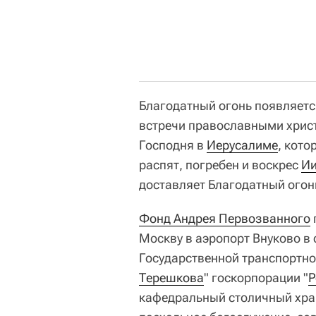
Благодатный огонь появляется
встречи православными христ
Господня в
Иерусалиме
, кото
распят, погребен и воскрес
Ии
доставляет Благодатный огон
Фонд Андрея Первозванного
Москву в аэропорт Внуково в
Государственной транспортно
Терешкова
" госкорпорации "
Р
кафедральный столичный хра