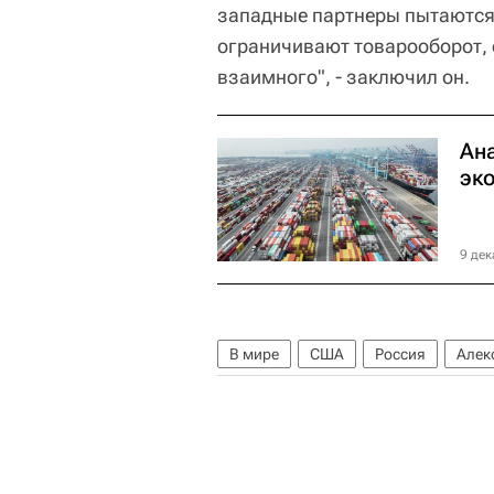
западные партнеры пытаются 
ограничивают товарооборот,
взаимного", - заключил он.
Ан
эк
9 дек
В мире
США
Россия
Алек