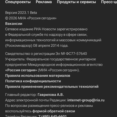
Спецпроекты
Реклама
Продукты и сервисы
Пресс-ц
Версия 2023.1 Beta
© 2026 МИА «Россия сегодня»
Вакансии
Сетевое издание РИА Новости зарегистрировано
в Федеральной службе по надзору в сфере связи,
информационных технологий и массовых коммуникаций
(Роскомнадзор) 08 апреля 2014 года.
Свидетельство о регистрации Эл № ФС77-57640
Учредитель: Федеральное государственное унитарное
предприятие Международное информационное агентство
«Россия сегодня»
(МИА «Россия сегодня»).
Правила использования материалов
Политика конфиденциальности
Правила применения рекомендательных технологий
Главный редактор:
Гаврилова А.В.
Адрес электронной почты Редакции:
internet-group@ria.ru
По вопросам размещения пресс-релизов и рекламы
воспользуйтесь
формой обратной связи
Телефон Редакции:
7 (495) 645-6601