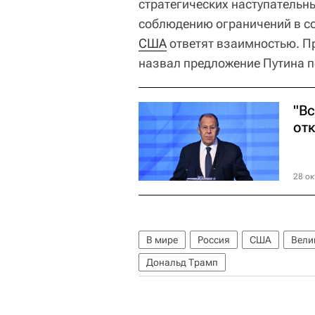
стратегических наступательны
соблюдению ограничений в со
США
ответят взаимностью. 
назвал предложение Путина 
"Вс
отк
28 ок
В мире
Россия
США
Вели
Дональд Трамп