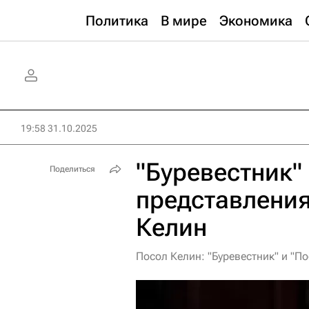
Политика
В мире
Экономика
19:58 31.10.2025
"Буревестник"
Поделиться
представления
Келин
Посол Келин: "Буревестник" и "П