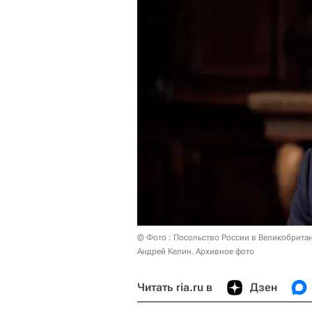
© Фото : Посольство России в Великобрита
Андрей Келин. Архивное фото
Читать ria.ru в
Дзен