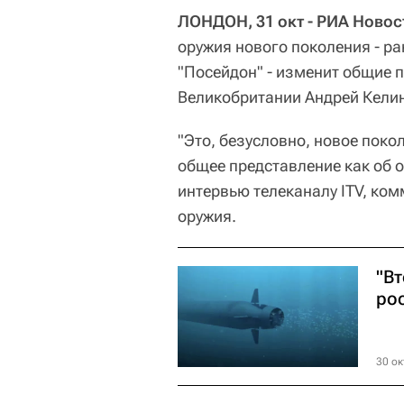
ЛОНДОН, 31 окт - РИА Новос
оружия нового поколения - ра
"Посейдон" - изменит общие 
Великобритании Андрей Келин
"Это, безусловно, новое поко
общее представление как об об
интервью телеканалу ITV, ко
оружия.
"Вт
ро
30 ок