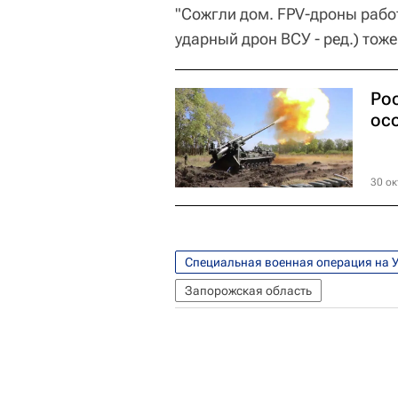
"Сожгли дом. FPV-дроны работ
ударный дрон ВСУ - ред.) тоже
Ро
ос
30 ок
Специальная военная операция на 
Запорожская область