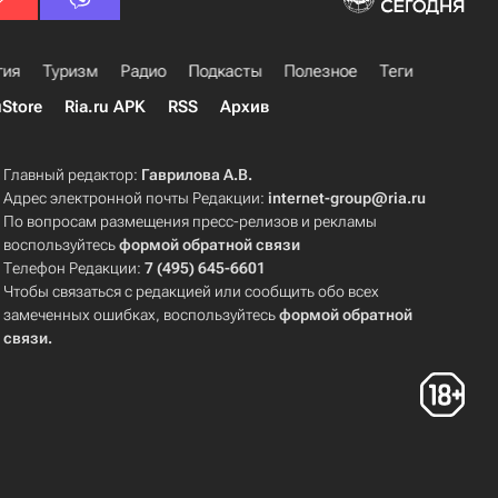
гия
Туризм
Радио
Подкасты
Полезное
Теги
uStore
Ria.ru APK
RSS
Архив
Главный редактор:
Гаврилова А.В.
Адрес электронной почты Редакции:
internet-group@ria.ru
По вопросам размещения пресс-релизов и рекламы
воспользуйтесь
формой обратной связи
Телефон Редакции:
7 (495) 645-6601
Чтобы связаться с редакцией или сообщить обо всех
замеченных ошибках, воспользуйтесь
формой обратной
связи
.