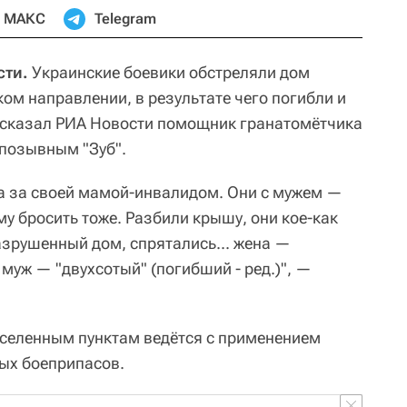
МАКС
Telegram
сти.
Украинские боевики обстреляли дом
ом направлении, в результате чего погибли и
ссказал РИА Новости помощник гранатомётчика
 позывным "Зуб".
а за своей мамой-инвалидом. Они с мужем —
му бросить тоже. Разбили крышу, они кое-как
зрушенный дом, спрятались... жена —
а муж — "двухсотый" (погибший - ред.)", —
населенным пунктам ведётся с применением
ых боеприпасов.