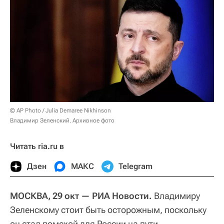
© AP Photo / Julia Demaree Nikhinson
Владимир Зеленский. Архивное фото
Читать ria.ru в
Дзен
МАКС
Telegram
МОСКВА, 29 окт — РИА Новости.
Владимиру
Зеленскому стоит быть осторожным, поскольку
он стал помехой для России на пути