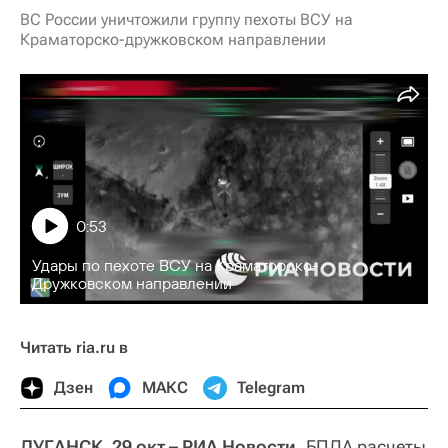
ВС России уничтожили группу пехоты ВСУ на
Краматорско-дружковском направлении
0:53
Удары по пехоте ВСУ на Краматорско-
Дружковском направлении
Читать ria.ru в
Дзен
МАКС
Telegram
ЛУГАНСК, 29 окт – РИА Новости.
БПЛА расчеты