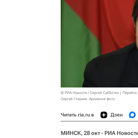
© РИА Новости / Сергей Субботин
Перейти
Сергей Глазьев. Архивное фото
Читать ria.ru в
Дзен
МИНСК, 28 окт - РИА Новост