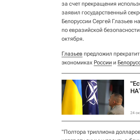
за счет прекращения использ
заявил государственный секр
Белоруссии Сергей Глазьев н
по евразийской безопасности,
октября.
Глазьев
предложил прекратить
экономиках
России
и
Белорус
"Ес
НА
24 ок
"Полтора триллиона долларов