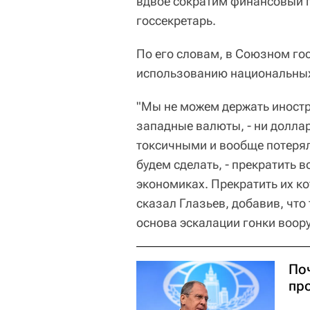
вдвое сократим финансовый п
госсекретарь.
По его словам, в Союзном го
использованию национальных
"Мы не можем держать иностр
западные валюты, - ни доллар,
токсичными и вообще потерял
будем сделать, - прекратить 
экономиках. Прекратить их ко
сказал Глазьев, добавив, чт
основа эскалации гонки воор
По
пр