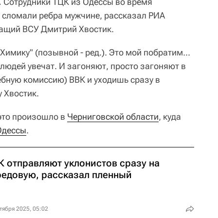
.
Сотрудники ТЦК из Одессы во время
 сломали ребра мужчине, рассказал РИА
ащий ВСУ Дмитрий Хвостик.
Химику" (позывной - ред.). Это мой побратим...
 людей увечат. И загоняют, просто загоняют в
ебную комиссию) ВВК и уходишь сразу в
у Хвостик.
это произошло в
Черниговской области
, куда
Одессы
.
К отправляют уклонистов сразу на
редовую, рассказал пленный
тября 2025, 05:02