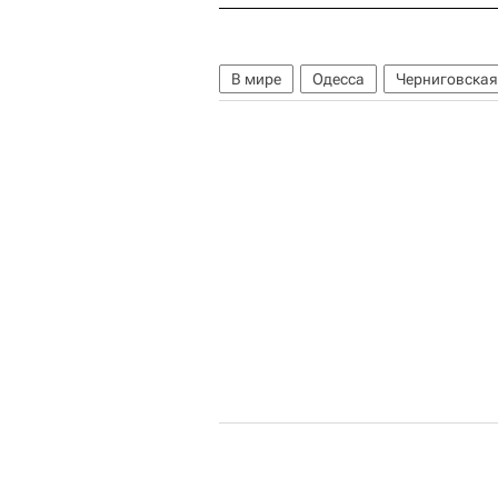
В мире
Одесса
Черниговская