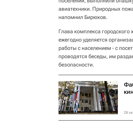
поселений, выполнили опашку
авиатехники. Природных пожа
напомнил Бирюков.
Глава комплекса городского 
ежегодно уделяется организа
работы с населением - с посе
проводятся беседы, им разда
безопасности.
Фа
ки
28 ок