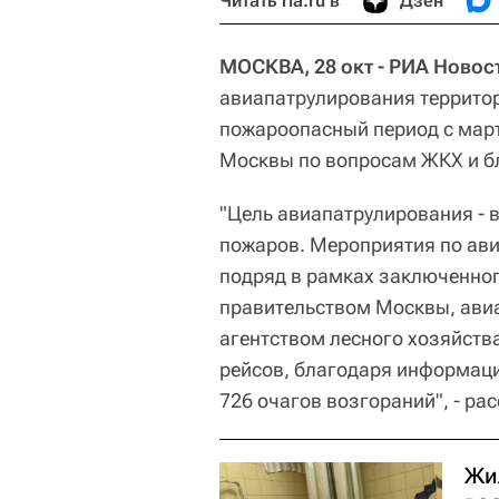
Читать ria.ru в
Дзен
МОСКВА, 28 окт - РИА Новос
авиапатрулирования территор
пожароопасный период с мар
Москвы по вопросам ЖКХ и б
"Цель авиапатрулирования - 
пожаров. Мероприятия по ави
подряд в рамках заключенно
правительством Москвы, ави
агентством лесного хозяйства
рейсов, благодаря информац
726 очагов возгораний", - ра
Жи