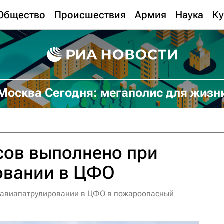
Общество
Происшествия
Армия
Наука
Ку
Москва Сегодня: мегаполис для жизн
сов выполнено при
овании в ЦФО
и авиапатрулировании в ЦФО в пожароопасный