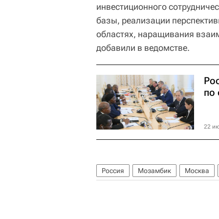
инвестиционного сотрудниче
базы, реализации перспектив
областях, наращивания взаим
добавили в ведомстве.
Ро
по
22 ию
Россия
Мозамбик
Москва