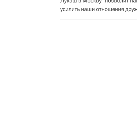
Лукаш в
Москву
"позволит нам
усилить наши отношения друж