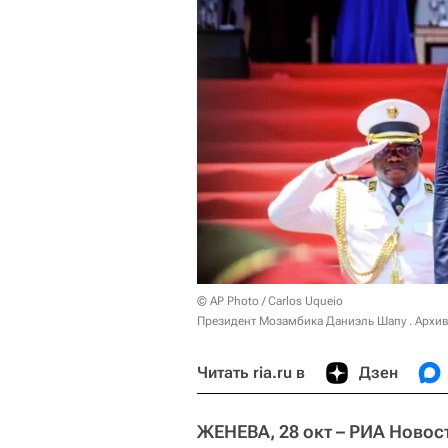
© AP Photo / Carlos Uqueio
Президент Мозамбика Даниэль Шапу . Архи
Читать ria.ru в
Дзен
ЖЕНЕВА, 28 окт – РИА Новос