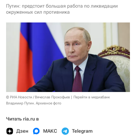
Путин: предстоит большая работа по ликвидации
окруженных сил противника
© РИА Новости / Вячеслав Прокофьев
Перейти в медиабанк
Владимир Путин. Архивное фото
Читать ria.ru в
Дзен
МАКС
Telegram