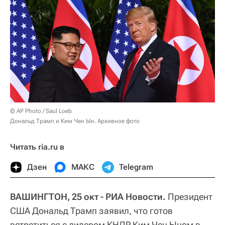
© AP Photo / Saul Loeb
Дональд Трамп и Ким Чен Ын. Архивное фото
Читать ria.ru в
Дзен
МАКС
Telegram
ВАШИНГТОН, 25 окт - РИА Новости.
Президент
США Дональд Трамп заявил, что готов
встретиться с лидером КНДР Ким Чен Ыном в