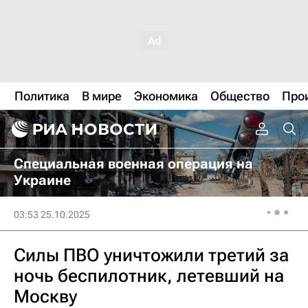
Политика
В мире
Экономика
Общество
Про
Специальная военная операция на
Украине
03:53 25.10.2025
Силы ПВО уничтожили третий за
ночь беспилотник, летевший на
Москву