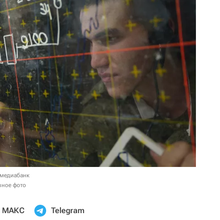
 медиабанк
вное фото
МАКС
Telegram