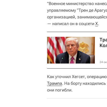
"Военное министерство нанес
управляемому "Трен де Арагу
организацией, занимающейся
— написал он в соцсети
X
.
Тр
Ко
24 ок
Как уточнил Хегсет, операци
Трампа
. На борту находилис
они погибли.