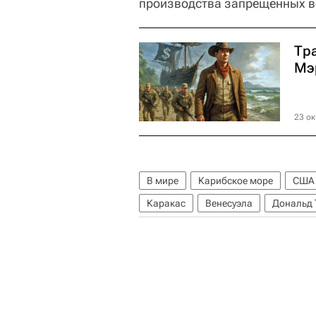
производства запрещенных в
Тр
Мэ
23 ок
В мире
Карибское море
США
Каракас
Венесуэла
Дональд