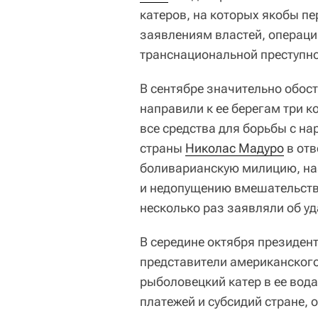
катеров, на которых якобы п
заявлениям властей, операци
транснациональной преступн
В сентябре значительно обос
направили к ее берегам три 
все средства для борьбы с н
страны
Николас Мадуро
в отв
боливарианскую милицию, наз
и недопущению вмешательств
несколько раз заявляли об у
В середине октября президен
представители американского
рыболовецкий катер в ее вод
платежей и субсидий стране, 