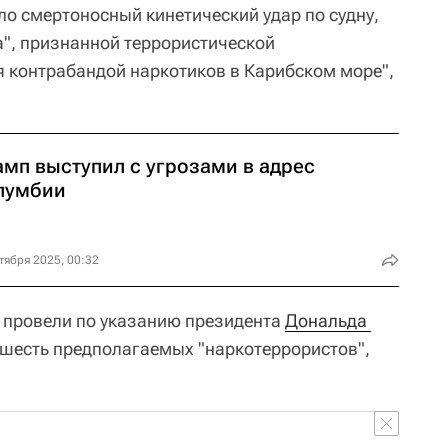
ло смертоносный кинетический удар по судну,
а", признанной террористической
 контрабандой наркотиков в Карибском море",
амп выступил с угрозами в адрес
лумбии
тября 2025, 00:32
ю провели по указанию президента
Дональда 
ь шесть предполагаемых "наркотеррористов",