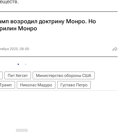
еществ.
амп возродил доктрину Монро. Но
рилин Монро
тября 2025, 08:00
Пит Хегсет
Министерство обороны США
 Трамп
Николас Мадуро
Густаво Петро