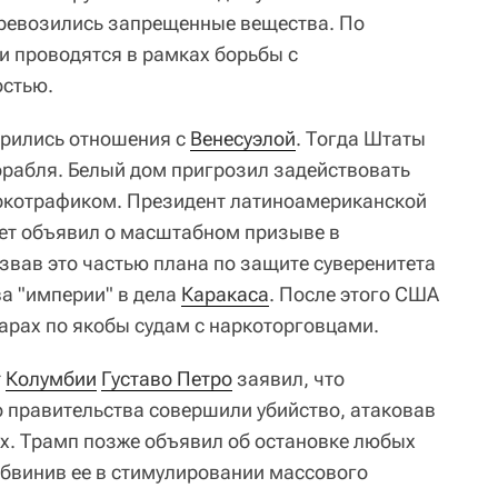
еревозились запрещенные вещества. По
и проводятся в рамках борьбы с
остью.
трились отношения с
Венесуэлой
. Тогда Штаты
корабля. Белый дом пригрозил задействовать
аркотрафиком. Президент латиноамериканской
ет объявил о масштабном призыве в
вав это частью плана по защите суверенитета
а "империи" в дела
Каракаса
. После этого США
дарах по якобы судам с наркоторговцами.
т
Колумбии
Густаво Петро
заявил, что
 правительства совершили убийство, атаковав
ах. Трамп позже объявил об остановке любых
обвинив ее в стимулировании массового