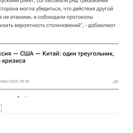
пусками ракет, согласовали ряд требований
торона могла убедиться, что действия другой
а не атаками, и соблюдали протоколы
изить вероятность столкновений", - добавляют
ссия — США — Китай: один треугольник,
а кризиса
тября 2025, 08:00