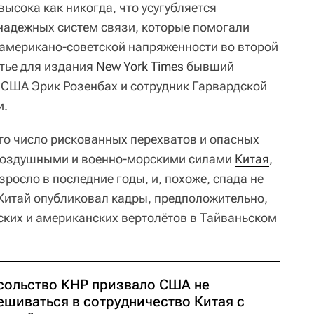
ысока как никогда, что усугубляется
надежных систем связи, которые помогали
 американо-советской напряженности во второй
атье для издания
New York Times
бывший
США Эрик Розенбах и сотрудник Гарвардской
и.
то число рискованных перехватов и опасных
воздушными и военно-морскими силами
Китая
,
росло в последние годы, и, похоже, спада не
 Китай опубликовал кадры, предположительно,
ских и американских вертолётов в Тайваньском
сольство КНР призвало США не
ешиваться в сотрудничество Китая с