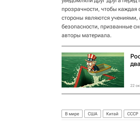
уведомляли друг друга перед 
прозрачности, чтобы каждая с
стороны являются учениями, 
безопасности, призванные сн
авторы материала.
Ро
дв
22 ок
В мире
США
Китай
СССР