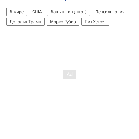
В мире
США
Вашингтон (штат)
Пенсильвания
Дональд Трамп
Марко Рубио
Пит Хегсет