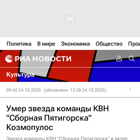
Политика
В мире
Экономика
Общество
Про
Культура
09:42 24.10.2025
(обновлено: 12:28 24.10.2025)
Умер звезда команды КВН
"Сборная Пятигорска"
Козмопулос
Звезда команды КВН "Сборная Пятигорска" и актер