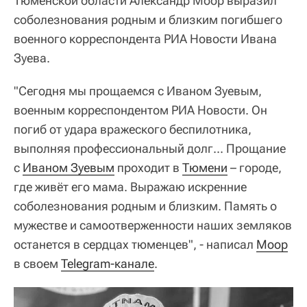
Тюменской области Александр Моор выразил
соболезнования родным и близким погибшего
военного корреспондента РИА Новости Ивана
Зуева.
"Сегодня мы прощаемся с Иваном Зуевым,
военным корреспондентом РИА Новости. Он
погиб от удара вражеского беспилотника,
выполняя профессиональный долг... Прощание
с
Иваном Зуевым
проходит в
Тюмени
– городе,
где живёт его мама. Выражаю искренние
соболезнования родным и близким. Память о
мужестве и самоотверженности наших земляков
останется в сердцах тюменцев", - написал
Моор
в своем
Telegram-канале
.