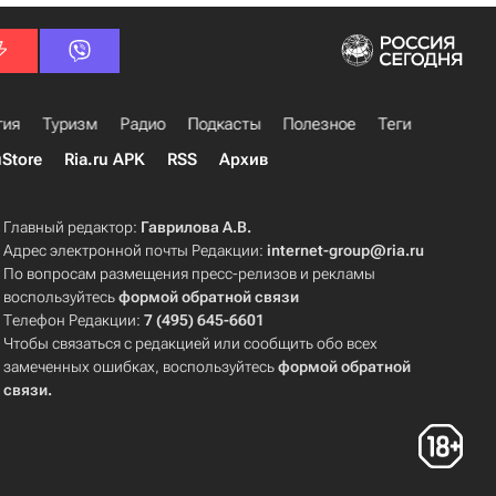
гия
Туризм
Радио
Подкасты
Полезное
Теги
uStore
Ria.ru APK
RSS
Архив
Главный редактор:
Гаврилова А.В.
Адрес электронной почты Редакции:
internet-group@ria.ru
По вопросам размещения пресс-релизов и рекламы
воспользуйтесь
формой обратной связи
Телефон Редакции:
7 (495) 645-6601
Чтобы связаться с редакцией или сообщить обо всех
замеченных ошибках, воспользуйтесь
формой обратной
связи
.