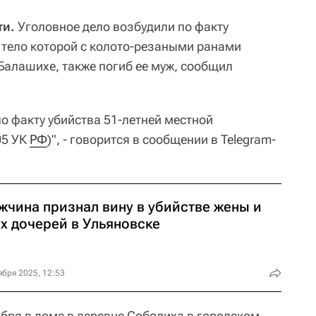
ти.
Уголовное дело возбудили по факту
 тело которой с колото-резаными ранами
Балашихе, также погиб ее муж, сообщил
о факту убийства 51-летней местной
05 УК
РФ
)", - говорится в сообщении в Telegram-
жчина признал вину в убийстве жены и
х дочерей в Ульяновске
ября 2025, 12:53
ября в доме в деревне Соболиха в городском