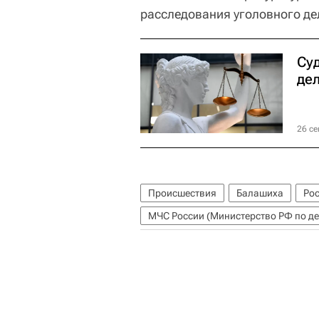
расследования уголовного де
Су
дел
26 се
Происшествия
Балашиха
Ро