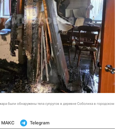
жара были обнаружены тела супругов в деревне Соболиха в городском
МАКС
Telegram