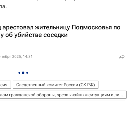
ла.
д арестовал жительницу Подмосковья по
у об убийстве соседки
нтября 2025, 14:31
ссия
Следственный комитет России (СК РФ)
МЧС России (Министерство РФ по делам гражданской обороны, чрезвычайным ситуациям и ликвидации последствий стихийных бедствий)