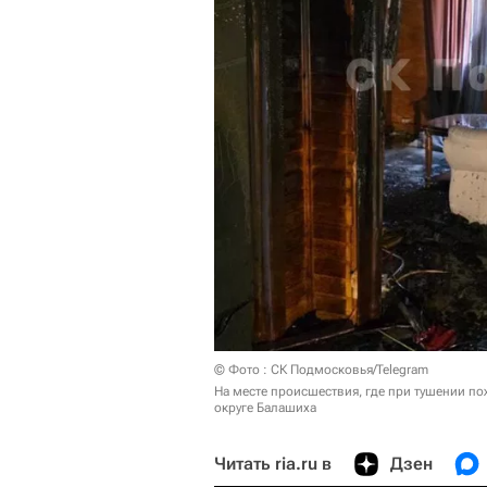
© Фото : СК Подмосковья/Telegram
На месте происшествия, где при тушении по
округе Балашиха
Читать ria.ru в
Дзен