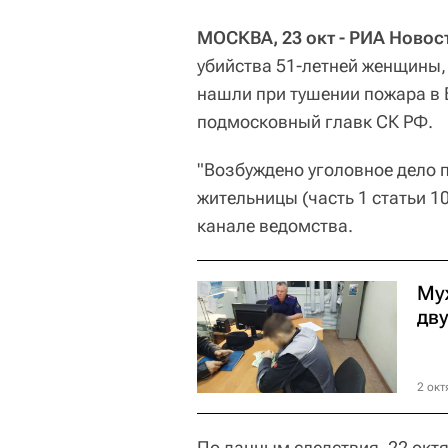
МОСКВА, 23 окт - РИА Новос
убийства 51-летней женщины,
нашли при тушении пожара в 
подмосковный главк СК РФ.
"Возбуждено уголовное дело п
жительницы (часть 1 статьи 1
канале ведомства.
Му
дву
2 окт
По данным следствия, 22 окт