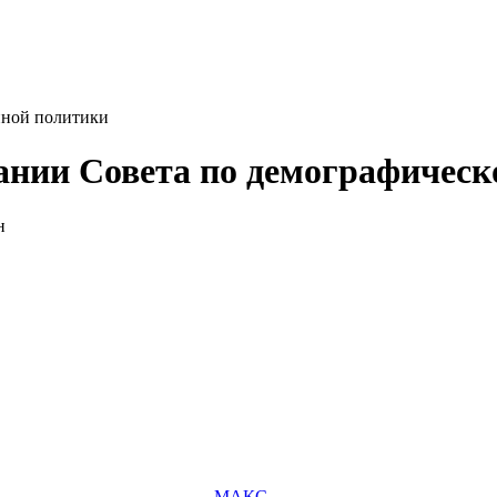
йной политики
дании Совета по демографическ
н
МАКС