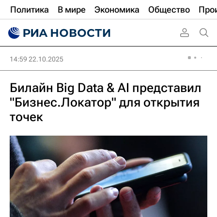
Политика
В мире
Экономика
Общество
Про
14:59 22.10.2025
Билайн Big Data & AI представил
"Бизнес.Локатор" для открытия
точек