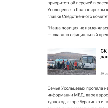
приоритетной версией в расс
Усольцевых в Красноярском 
главке Следственного комите
"Наша позиция не изменялась
— сказала официальный пред
СК
да
20 ок
Семья Усольцевых пропала не
информации МВД, двое взросл
турпоход к горе Буратинка и п