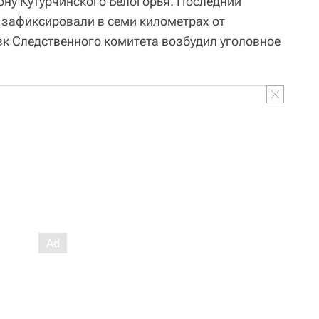
ону Кутурчинского Белогорья. Последний
 зафиксировали в семи километрах от
вк Следственного комитета возбудил уголовное