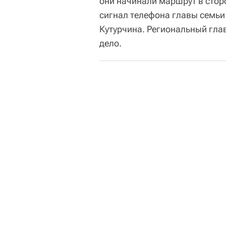
они начинали маршрут в стор
сигнал телефона главы семьи
Кутурчина. Региональный гла
дело.