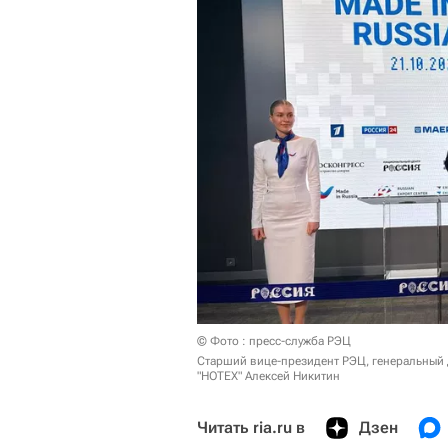
© Фото : пресс-служба РЭЦ
Старший вице-президент РЭЦ, генеральный 
"НОТЕХ" Алексей Никитин
Читать ria.ru в
Дзен