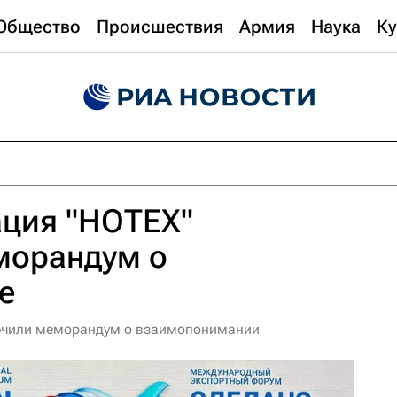
Общество
Происшествия
Армия
Наука
Ку
ация "НОТЕХ"
морандум о
е
ючили меморандум о взаимопонимании