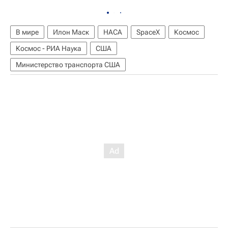
В мире
Илон Маск
НАСА
SpaceX
Космос
Космос - РИА Наука
США
Министерство транспорта США