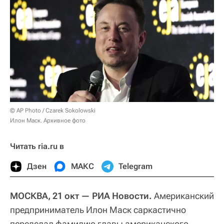
© AP Photo / Czarek Sokolowski
Илон Маск. Архивное фото
Читать ria.ru в
Дзен
МАКС
Telegram
МОСКВА, 21 окт — РИА Новости.
Американский
предприниматель Илон Маск саркастично
переделал фамилию главы американского