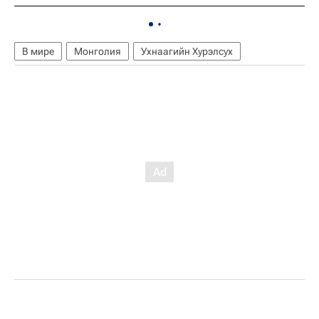
В мире
Монголия
Ухнаагийн Хурэлсух