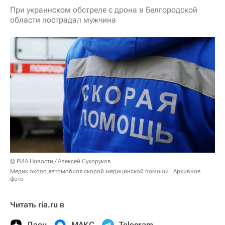
При украинском обстреле с дрона в Белгородской
области пострадал мужчина
© РИА Новости / Алексей Сухоруков
Медик около автомобиля скорой медицинской помощи . Архивное
фото
Читать ria.ru в
Дзен
МАКС
Telegram