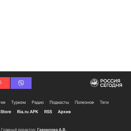
гия
Туризм
Радио
Подкасты
Полезное
Теги
uStore
Ria.ru APK
RSS
Архив
Главный редактор:
Гаврилова А.В.