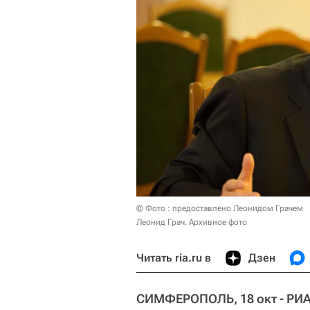
© Фото : предоставлено Леонидом Грачем
Леонид Грач. Архивное фото
Читать ria.ru в
Дзен
СИМФЕРОПОЛЬ, 18 окт - РИА