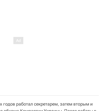
0-х годов работал секретарем, затем вторым и
го обкома Компартии
Украины
. После работы в