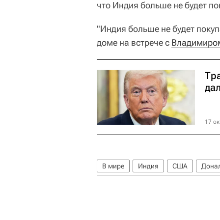
что Индия больше не будет по
"Индия больше не будет покуп
доме на встрече с
Владимиро
Тр
да
17 ок
В мире
Индия
США
Дона