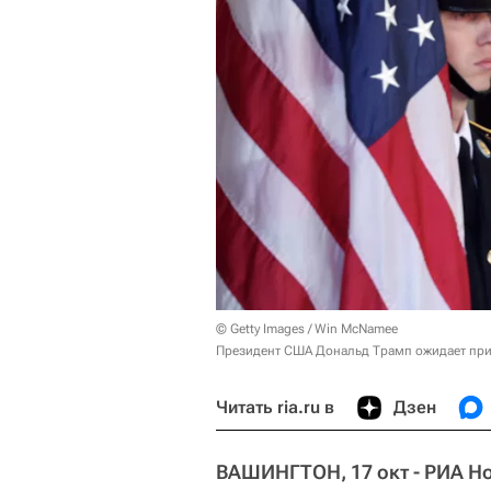
© Getty Images / Win McNamee
Президент США Дональд Трамп ожидает при
Читать ria.ru в
Дзен
ВАШИНГТОН, 17 окт - РИА Н