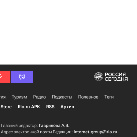
гия
Туризм
Радио
Подкасты
Полезное
Теги
uStore
Ria.ru APK
RSS
Архив
Главный редактор:
Гаврилова А.В.
Адрес электронной почты Редакции:
internet-group@ria.ru