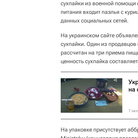
сухпайки из военной помощи 
питания входит паэлья с кур
данных социальных сетей.
На украинском сайте объявле
сухпайки. Один из продавцов
рассчитан на три приема пищи
ценность сухпайка составляет
Ук
на
7 окт
На упаковке присутствует абб