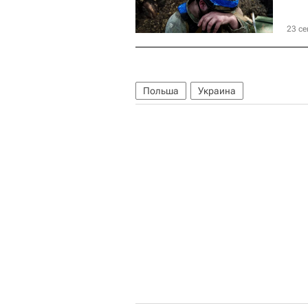
23 се
Польша
Украина