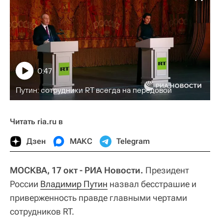
0:47
Путин: сотрудники RT всегда на передовой
Читать ria.ru в
Дзен
МАКС
Telegram
МОСКВА, 17 окт - РИА Новости.
Президент
России
Владимир Путин
назвал бесстрашие и
приверженность правде главными чертами
сотрудников RT.