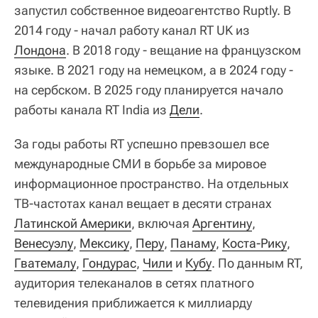
запустил собственное видеоагентство Ruptly. В
2014 году - начал работу канал RT UK из
Лондона
. В 2018 году - вещание на французском
языке. В 2021 году на немецком, а в 2024 году -
на сербском. В 2025 году планируется начало
работы канала RT India из
Дели
.
За годы работы RT успешно превзошел все
международные СМИ в борьбе за мировое
информационное пространство. На отдельных
ТВ-частотах канал вещает в десяти странах
Латинской Америки
, включая
Аргентину
,
Венесуэлу
,
Мексику
,
Перу
,
Панаму
,
Коста-Рику
,
Гватемалу
,
Гондурас
,
Чили
и
Кубу
. По данным RT,
аудитория телеканалов в сетях платного
телевидения приближается к миллиарду