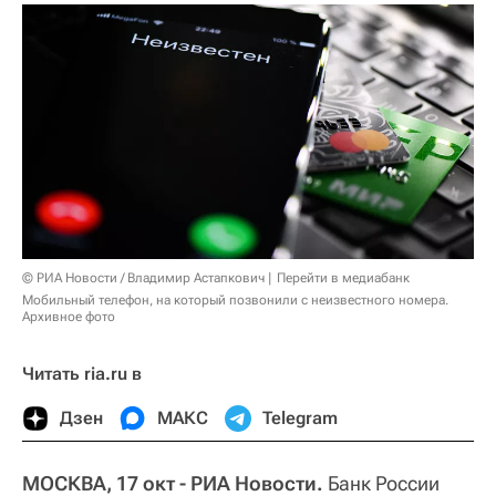
© РИА Новости / Владимир Астапкович
Перейти в медиабанк
Мобильный телефон, на который позвонили с неизвестного номера.
Архивное фото
Читать ria.ru в
Дзен
МАКС
Telegram
МОСКВА, 17 окт - РИА Новости.
Банк России