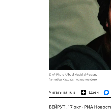
© AP Photo / Abdel Magid al-Fergany
Ганнибал Каддафи. Архивное фото
Читать ria.ru в
Дзен
БЕЙРУТ, 17 окт - РИА Новост