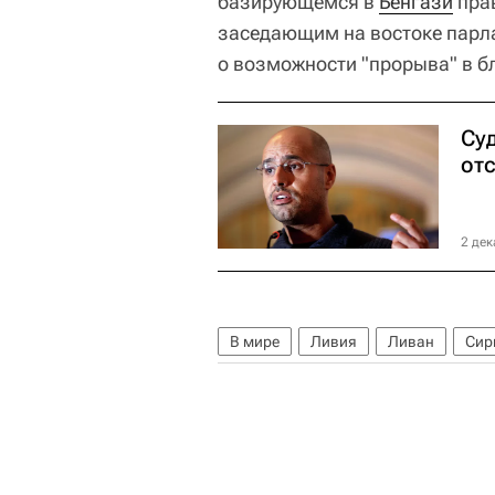
базирующемся в
Бенгази
пра
заседающим на востоке парл
о возможности "прорыва" в б
Су
от
2 дек
В мире
Ливия
Ливан
Сир