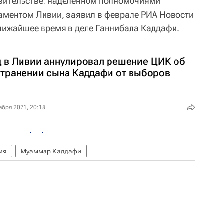
вительстве, наделенном полномочиями
аментом Ливии, заявил в феврале РИА Новости
лижайшее время в деле Ганнибала Каддафи.
д в Ливии аннулировал решение ЦИК об
странении сына Каддафи от выборов
абря 2021, 20:18
ия
Муаммар Каддафи