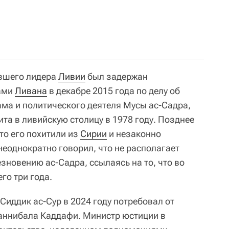
вшего лидера
Ливии
был задержан
ами
Ливана
в декабре 2015 года по делу об
ма и политического деятеля Мусы ас-Садра,
та в ливийскую столицу в 1978 году. Позднее
то его похитили из
Сирии
и незаконно
неоднократно говорил, что не располагает
зновению ас-Садра, ссылаясь на то, что во
го три года.
Сиддик ас-Сур в 2024 году потребовал от
аннибала Каддафи. Министр юстиции в