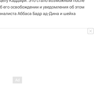
 делу Каддафи. Это стало возможным после
б его освобождении и уведомления об этом
налиста Аббаса Бадр ад-Дина и шейха