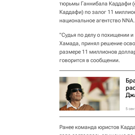
тюрьмы Ганнибала Каддафи 
Каддафи) по залог 11 миллио
национальное агентство NNA.
"Судья по делу о похищении 
Хамада, принял решение осво
размере 11 миллионов долларо
говорится в сообщении.
Бр
ра
Дж
5 сен
Ранее команда юристов Кадда