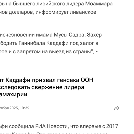
(сына бывшего ливийского лидера Моаммара
нов долларов, информирует ливанское
и исчезновении имама Мусы Садра, Захер
бодить Ганнибала Каддафи под залог в
в и с запретом на выезд из страны", -
ат Каддафи призвал генсека ООН
сследовать свержение лидера
амахирии
тября 2025, 10:39
фи сообщила РИА Новости, что впервые с 2017