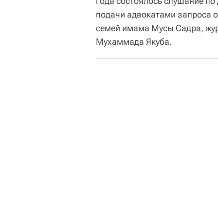
года состоялось слушание по
подачи адвокатами запроса о
семей имама Мусы Садра, жур
Мухаммада Якуба.