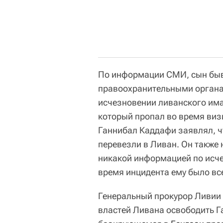
По информации СМИ, сын бы
правоохранительными орган
исчезновении ливанского има
который пропал во время визи
Ганнибал Каддафи заявлял, ч
перевезли в Ливан. Он также 
никакой информацией по исче
время инцидента ему было все
Генеральный прокурор Ливии 
властей Ливана освободить Г