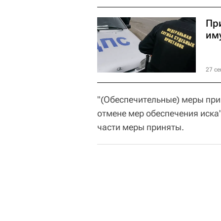
Пр
им
27 се
"(Обеспечительные) меры при
отмене мер обеспечения иска",
части меры приняты.