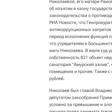
Николаевой, его матери Раис
об изъятии в казну государс
законодательства о противод
РИА Новости, что Генпрокура
антикоррупционных запретов
период исполнения функций п
что учредителем в большинст
мать Николаева. В июле суд у
собственность 821 объект не
санатория "Амурский залив",
помещения и прочее. Также с
рублей.
Николаев был главой Владивос
депутатом заксобрания Примор
условно за превышение и зло
лишили права занимать руко