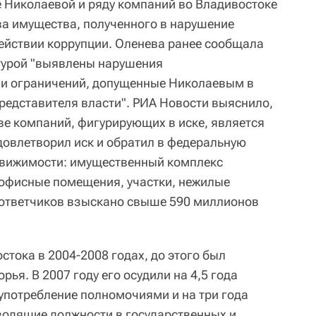
е Николаевой и ряду компаний во Владивостоке
тва имущества, полученного в нарушение
ействии коррупции. Оленева ранее сообщала
турой "выявлены нарушения
 и ограничений, допущенные Николаевым в
редставителя власти". РИА Новости выяснило,
ве компаний, фигурирующих в иске, является
довлетворил иск и обратил в федеральную
движимости: имущественный комплекс
 офисные помещения, участки, нежилые
 ответчиков взыскано свыше 590 миллионов
тока в 2004-2008 годах, до этого был
ья. В 2007 году его осудили на 4,5 года
употребление полномочиями и на три года
водящие должности в государственных и