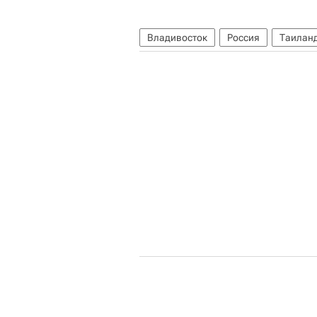
Владивосток
Россия
Таилан