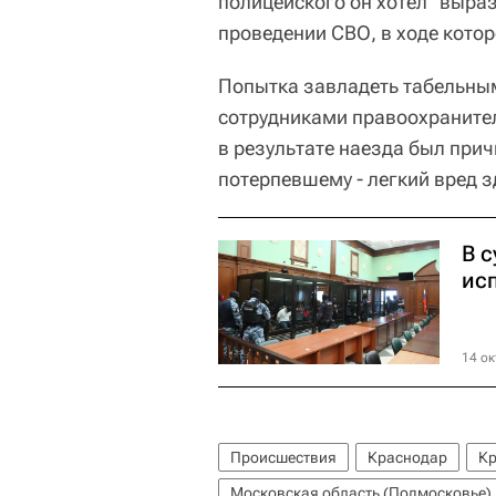
полицейского он хотел "выра
проведении СВО, в ходе котор
Попытка завладеть табельны
сотрудниками правоохраните
в результате наезда был при
потерпевшему - легкий вред з
В с
ис
14 ок
Происшествия
Краснодар
Кр
Московская область (Подмосковье)