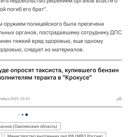
зить недовольство решением органов власти о
ой погиб его брат".
м оружием полицейского была пресечена
льных органов, пострадавшему сотруднику ДПС
чинен тяжкий вред здоровью, еще одному
доровью, следует из материалов.
уде опросят таксиста, купившего бензин
полнителям теракта в "Крокусе"
тября 2025, 03:01
асное (Смоленская область)
Министерство внутренних дел РФ (МВД России)