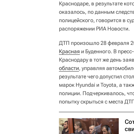
Краснодаре, в результате кот
оказалось, по данным следст
полицейского, говорится в с
распоряжении РИА Новости.
ДТП произошло 28 февраля 2
Красная
и Буденного. В пресс
Краснодару в тот же день зая
области
, управляя автомобил
результате чего допустил ст
марок Hyundai и Toyota, а та
полиции. Подчеркивалось, чт
попытку скрыться с места ДТ
Сот
сви