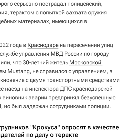
орого серьезно пострадал полицейский,
вия, терактом с попыткой захвата оружия
удебных материалах, имеющихся в
022 года в
Краснодаре
на пересечении улиц
-службе управления
МВД России
по городу
вили, что 30-летний житель
Московской 
ем Mustang, не справился с управлением, в
олкновение с двумя транспортными средствами
кже наезд на инспектора ДПС краснодарской
о виновник аварии предпринял безуспешную
П, но был задержан сотрудниками полиции.
рудников "Крокуса" опросят в качестве
детелей по делу о теракте