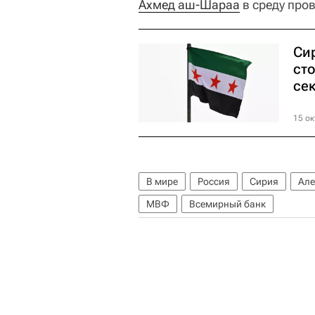
Ахмед аш-Шараа
в среду про
Си
ст
се
15 ок
В мире
Россия
Сирия
Але
МВФ
Всемирный банк