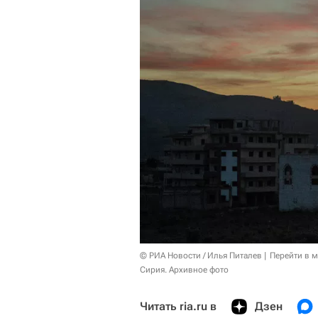
© РИА Новости / Илья Питалев
Перейти в 
Сирия. Архивное фото
Читать ria.ru в
Дзен