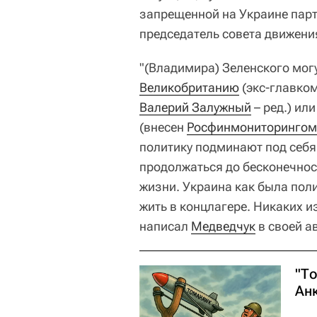
запрещенной на Украине парт
председатель совета движени
"(Владимира) Зеленского мог
Великобританию
(экс-главко
Валерий Залужный
– ред.) ил
(внесен
Росфинмониторингом
политику подминают под себя
продолжаться до бесконечнос
жизни. Украина как была поли
жить в концлагере. Никаких и
написал
Медведчук
в своей ав
"То
Ан