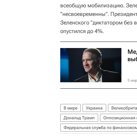
всеобщую мобилизацию. Зеле
"несвоевременны". Президе
Зеленского "диктатором без в
опустился до 4%.
Ме
вы
5 мар
В мире
Украина
Великобрит
Дональд Трамп
Оппозиционная 
Федеральная служба по финансовом