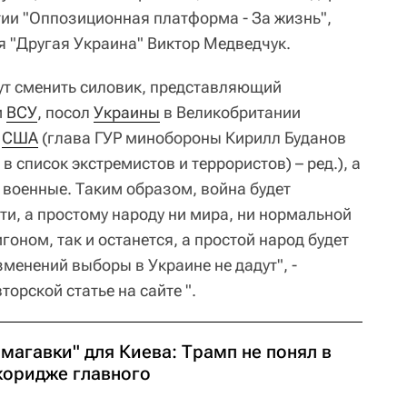
ии "Оппозиционная платформа - За жизнь",
я "Другая Украина" Виктор Медведчук.
ут сменить силовик, представляющий
м
ВСУ
, посол
Украины
в Великобритании
и
США
(глава ГУР минобороны Кирилл Буданов
в список экстремистов и террористов) – ред.), а
 военные. Таким образом, война будет
ти, а простому народу ни мира, ни нормальной
гоном, так и останется, а простой народ будет
зменений выборы в Украине не дадут", -
торской статье на сайте ".
магавки" для Киева: Трамп не понял в
коридже главного