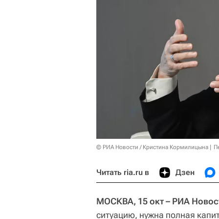
© РИА Новости / Кристина Кормилицына
П
Читать ria.ru в
Дзен
МОСКВА, 15 окт – РИА Новос
ситуацию, нужна полная капи