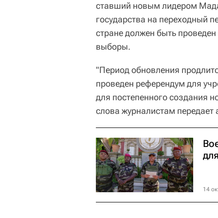
ставший новым лидером Мадаг
государства на переходный пе
стране должен быть проведен 
выборы.
"Период обновления продлится
проведен референдум для учр
для постепенного создания но
слова журналистам передает 
Во
дл
14 ок