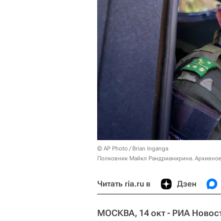
© AP Photo / Brian Inganga
Полковник Майкл Рандрианирина. Архивное
Читать ria.ru в
Дзен
МОСКВА, 14 окт - РИА Новос