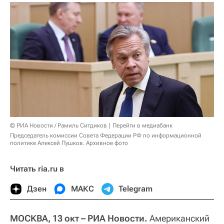
© РИА Новости / Рамиль Ситдиков
Перейти в медиабанк
Председатель комиссии Совета Федерации РФ по информационной
политике Алексей Пушков. Архивное фото
Читать ria.ru в
Дзен
МАКС
Telegram
МОСКВА, 13 окт – РИА Новости.
Американский