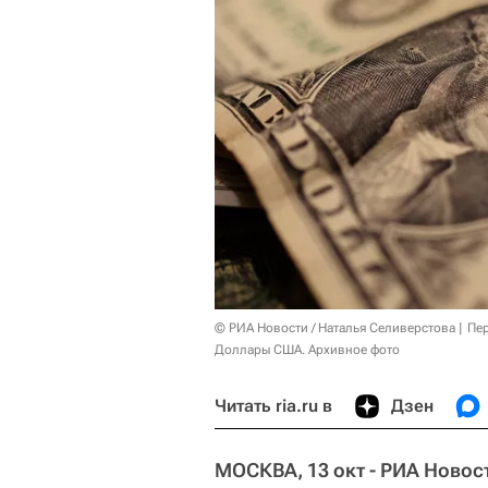
© РИА Новости / Наталья Селиверстова
Пер
Доллары США. Архивное фото
Читать ria.ru в
Дзен
МОСКВА, 13 окт - РИА Новос