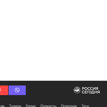
гия
Туризм
Радио
Подкасты
Полезное
Теги