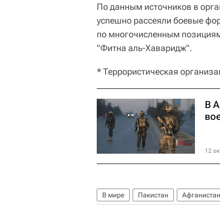
По данным источников в орга
успешно рассеяли боевые фо
по многочисленным позициям,
"Фитна аль-Хаваридж".
* Террористическая организа
В 
во
12 ок
В мире
Пакистан
Афганиста