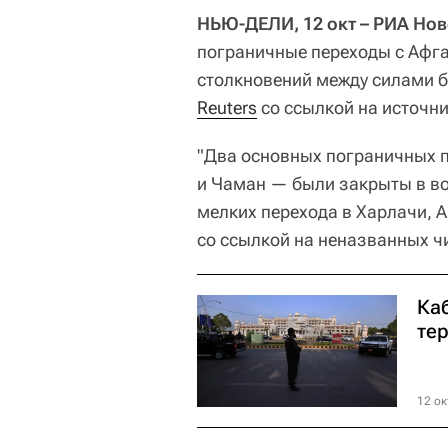
НЬЮ-ДЕЛИ, 12 окт – РИА Нов
пограничные переходы с Афг
столкновений между силами б
Reuters
со ссылкой на источни
"Два основных пограничных 
и Чаман — были закрыты в во
мелких перехода в Харлачи, А
со ссылкой на неназванных ч
Ка
те
12 ок