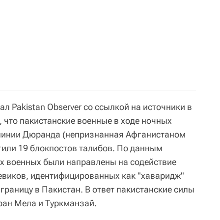
ал Pakistan Observer со ссылкой на источники в
, что пакистанские военные в ходе ночных
 линии Дюранда (непризнанная Афганистаном
тили 19 блокпостов талибов. По данным
х военных были направлены на содействие
евиков, идентифицированных как "хаваридж"
з границу в Пакистан. В ответ пакистанские силы
ран Мела и Туркманзай.