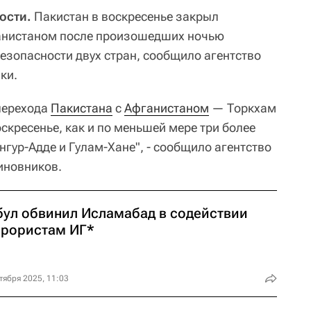
ости.
Пакистан в воскресенье закрыл
анистаном после произошедших ночью
езопасности двух стран, сообщило агентство
ки.
перехода
Пакистана
с
Афганистаном
— Торкхам
скресенье, как и по меньшей мере три более
нгур-Адде и Гулам-Хане", - сообщило агентство
иновников.
бул обвинил Исламабад в содействии
ррористам ИГ*
тября 2025, 11:03