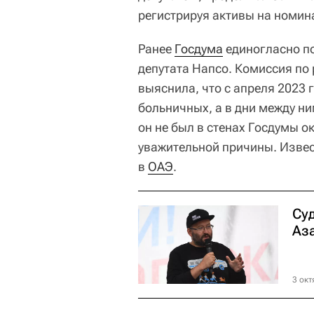
регистрируя активы на номин
Ранее
Госдума
единогласно п
депутата Напсо. Комиссия по
выяснила, что с апреля 2023 
больничных, а в дни между ни
он не был в стенах Госдумы ок
уважительной причины. Извест
в
ОАЭ
.
Су
Аз
3 окт