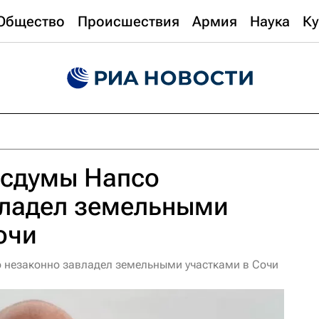
Общество
Происшествия
Армия
Наука
Ку
осдумы Напсо
владел земельными
очи
 незаконно завладел земельными участками в Сочи