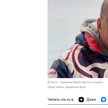
© Фото : страница Юрия Напсо в соцсети
Юрий Напсо. Архивное фото
Читать ria.ru в
Дзен