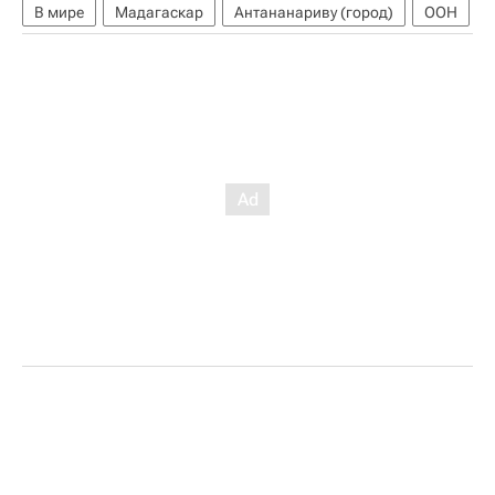
В мире
Мадагаскар
Антананариву (город)
ООН