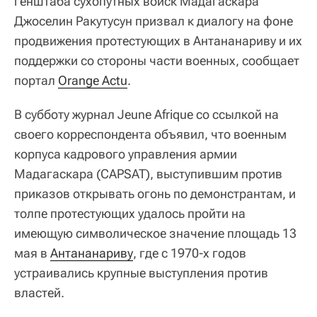
генштаба сухопутных войск Мадагаскара
Джоселин Ракутусун призвал к диалогу на фоне
продвижения протестующих в Антананариву и их
поддержки со стороны части военных, сообщает
портал
Orange Actu
.
В субботу журнал Jeune Afrique со ссылкой на
своего корреспондента объявил, что военным
корпуса кадрового управления армии
Мадагаскара (CAPSAT), выступившим против
приказов открывать огонь по демонстрантам, и
толпе протестующих удалось пройти на
имеющую символическое значение площадь 13
мая в
Антананариву
, где с 1970-х годов
устраивались крупные выступления против
властей.