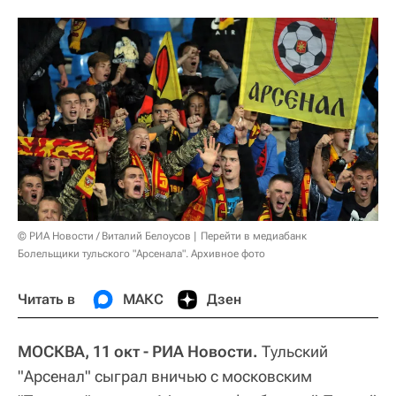
© РИА Новости / Виталий Белоусов
Перейти в медиабанк
Болельщики тульского "Арсенала". Архивное фото
Читать в
МАКС
Дзен
МОСКВА, 11 окт - РИА Новости.
Тульский
"Арсенал" сыграл вничью с московским