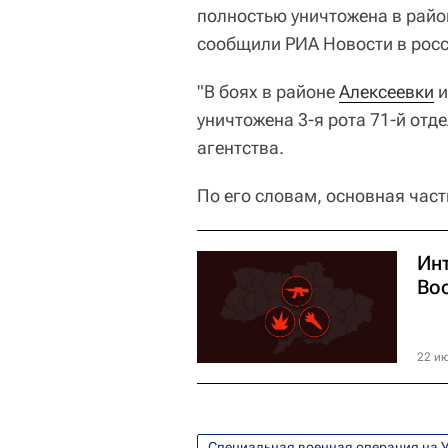
полностью уничтожена в райо
сообщили РИА Новости в росс
"В боях в районе
Алексеевки
и
уничтожена 3-я рота 71-й отд
агентства.
По его словам, основная час
Ин
Во
22 ию
Специальная военная операция на 