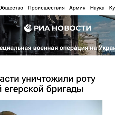
Общество
Происшествия
Армия
Наука
Ку
ециальная военная операция на Укра
асти уничтожили роту
й егерской бригады